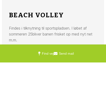
BEACH VOLLEY
Findes i tilknytning til sportspladsen. I løbet af
sommeren 25bliver banen frisket op med nyt net
m.m.
Find vej
Send mail
SPORTSPLADS
Giver mulighed for forskellige boldspil
HJERTESTARTER