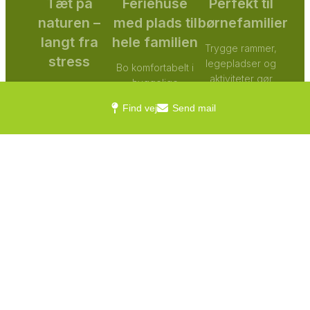
Tæt på
Feriehuse
Perfekt til
naturen –
med plads til
børnefamilier
langt fra
hele familien
Trygge rammer,
stress
legepladser og
Bo komfortabelt i
aktiviteter gør
hyggelige
Nyd ferien midt i
området ideelt til
ferieboliger med
fredelige
Find vej
Send mail
familier med små
masser af plads til
omgivelser med
og store børn.
både børn,
skov, stier og frisk
bedsteforældre
vestjysk luft lige
og hund.
udenfor døren.