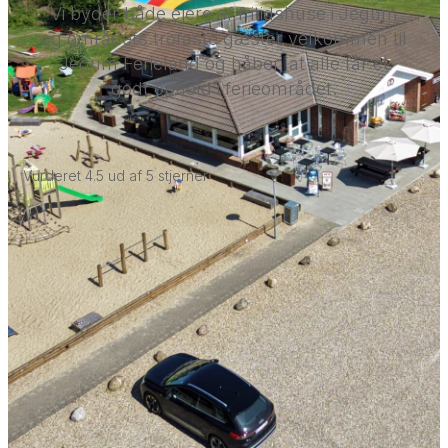
Vi byder både ejere af fritidshuse i Jegum
og områdets trofaste gæster velkommen til
Jegum Ferieland og håber, at alle får et
godt ophold i ferieområdet.
Vurderet 4.5 ud af 5 stjerner