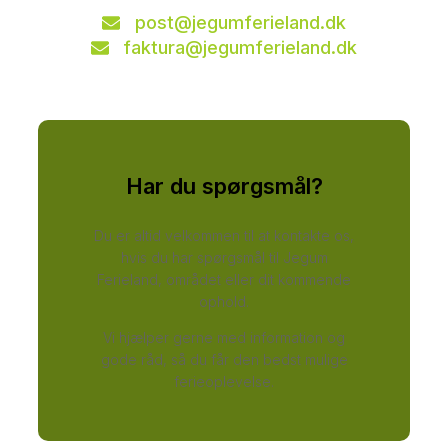
post@jegumferieland.dk
faktura@jegumferieland.dk
Har du spørgsmål?
Du er altid velkommen til at kontakte os,
hvis du har spørgsmål til Jegum
Ferieland, området eller dit kommende
ophold.
Vi hjælper gerne med information og
gode råd, så du får den bedst mulige
ferieoplevelse.