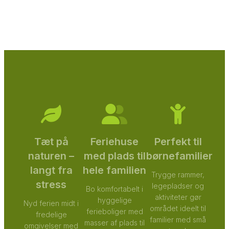
Tæt på
Feriehuse
Perfekt til
naturen –
med plads til
børnefamilier
langt fra
hele familien
Trygge rammer,
stress
legepladser og
Bo komfortabelt i
aktiviteter gør
hyggelige
Nyd ferien midt i
området ideelt til
ferieboliger med
fredelige
familier med små
masser af plads til
omgivelser med