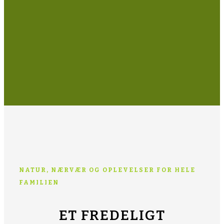
NATUR, NÆRVÆR OG OPLEVELSER FOR HELE
FAMILIEN
ET FREDELIGT