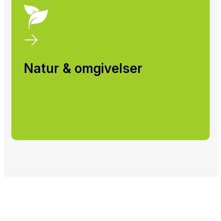
Natur & omgivelser
Oplev den fredelige vestjyske natur med
skovområder, dyreliv og lange stier lige udenfor
døren.