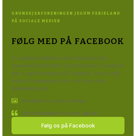
GRUNDEJERFORENINGEN JEGUM FERIELAND
PÅ SOCIALE MEDIER
FØLG MED PÅ FACEBOOK
Vi opdaterer løbende vores Facebook med
spændende aktiviteter og informationer. Derudover
kan vi også kontaktes på Facebook, hvis du står
med en forespørgsel som vi evt. kan være
behjælpelig med.
Se billeder fra vores hverdag
Læs anmeldelser fra vores gæster
Følg os på Facebook