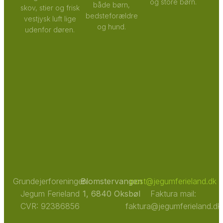
og store børn.
både børn,
skov, stier og frisk
bedsteforældre
vestjysk luft lige
og hund.
udenfor døren.
Grundejerforeningen
Blomstervangen
post@jegumferieland.dk
Jegum Ferieland
1, 6840 Oksbøl
Faktura mail:
CVR: 92386856
faktura@jegumferieland.dk